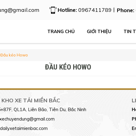
|
ung@gmail.com
Hotline:
0967411789
Phone:
TRANG CHỦ
GIỚI THIỆU
TIN 
Đầu kéo Howo
ĐẦU KÉO HOWO
KHO XE TẢI MIỀN BẮC
L
+87F, QL1A, Liên Bão, Tiên Du, Bắc Ninh
H
xechuyendung@gmail.com
P
dailyxetaimienbac.com
E