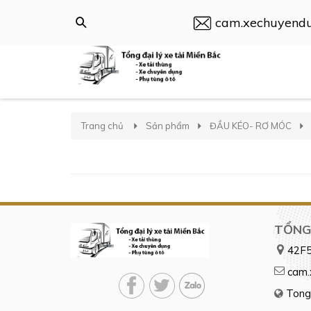
cam.xechuyend
Trang chủ
Sản phẩm
ĐẦU KÉO- RƠ MÓC
TỔNG 
42F5
cam.
Tong