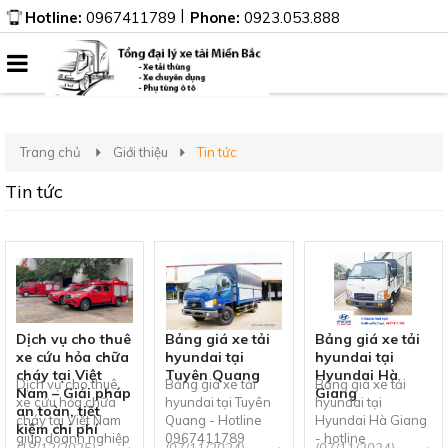
|
Hotline:
0967411789
Phone:
0923.053.888
Trang chủ
Giới thiệu
Tin tức
Tin tức
Dịch vụ cho thuê
Bảng giá xe tải
Bảng giá xe tải
xe cứu hỏa chữa
hyundai tại
hyundai tại
cháy tại Việt
Tuyên Quang
Hyundai Hà
Dịch vụ cho thuê
Bảng giá xe tải
Bảng giá xe tải
Nam – Giải pháp
Giang
xe cứu hỏa chữa
hyundai tại Tuyên
hyundai tại
an toàn, tiết
cháy tại Việt Nam
Quang - Hotline
Hyundai Hà Giang
kiệm chi phí
giúp doanh nghiệp
0967411789
- hotline
(18/12/2025)
(07/11/2024)
(07/11/2024)