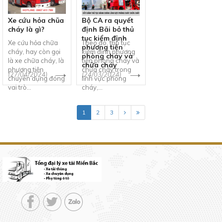
Xe cứu hỏa chũa
Bộ CA ra quyết
cháy là gì?
định Bãi bỏ thủ
tục kiểm định
Xe cứu hỏa chữa
Theo đó, thủ tục
phương tiện
cháy, hay còn gọi
kiểm định phương
phòng cháy và
là xe chữa cháy, là
tiện phòng cháy và
chữa cháy
phương tiện
chữa cháy trong
(27/04/2024)
(24/03/2024)
chuyên dụng đóng
lĩnh vực phòng
vai trò...
cháy,...
1
2
3