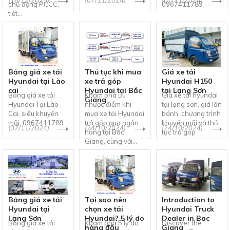
chủ động PCCC,
0967411789
tiết...
Bảng giá xe tải
Thủ tục khi mua
Giá xe tải
Hyundai tại Lào
xe trả góp
Hyundai H150
cai
Hyundai tại Bắc
tại Lạng Sơn
Bảng giá xe tải
Khám phá ưu
Giá xe tải hyundai
Giang
Hyundai Tại Lào
nhược điểm khi
tại lạng sơn, giá lăn
Cai, siêu khuyến
mua xe tải Hyundai
bánh, chương trình
mãi, 0967411789
trả góp qua ngân
khuyến mãi và thủ
(07/11/2024)
(24/10/2024)
(24/10/2024)
hàng tại Bắc
tục trả góp
Giang, cùng với...
Bảng giá xe tải
Tại sao nên
Introduction to
Hyundai tại
chọn xe tải
Hyundai Truck
Lạng Sơn
Hyundai? 5 lý do
Dealer in Bac
Bảng giá xe tải
Khám phá 5 lý do
Discover the
hàng đầu
Giang