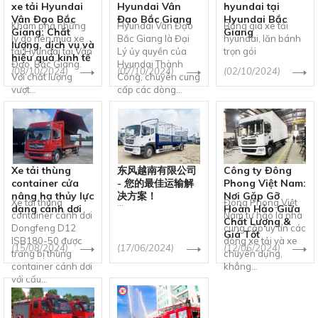
xe tải Hyundai
Hyundai Vân
hyundai tại
Vân Đạo Bắc
Đạo Bắc Giang
Hyundai Bắc
Khám phá những
Hyundai Vân Đạo
Bảng giá xe tải
Giang: Chất
Giang
lý do nên mua xe
Bắc Giang là Đại
hyundai, lăn bánh
lượng, dịch vụ và
tải Hyundai tại Vân
Lý ủy quyền của
trọn gói
hiệu quả kinh tế
Đạo, Bắc Giang.
Hyundai Thành
(08/10/2024)
(07/10/2024)
(02/10/2024)
Với chất lượng
Công, chuyên cung
vượt...
cấp các dòng...
Xe tải thùng
东风越南有限公司
Công ty Đông
container cửa
- 您的最佳运输解
Phong Việt Nam:
nâng hạ thủy lực
决方案！
Nơi Gặp Gỡ
Xe tải thùng
...
Đông Phong Việt
dạng cánh dơi
Hoàn Hảo Giữa
container cánh dơi
Nam tự hào là nhà
Chất Lượng &
Dongfeng D12
cung cấp uy tín các
Giá Tốt
ISB180-50 được
dòng xe tải và xe
(15/08/2024)
(17/06/2024)
(12/06/2024)
trang bị thùng
chuyên dụng,
container cánh dơi
khẳng...
với cấu...