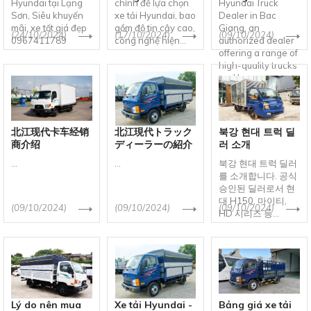
Hyundai tại Lạng
chính để lựa chọn
Hyundai Truck
Sơn, Siêu khuyến
xe tải Hyundai, bao
Dealer in Bac
mãi, xe tốt giá đẹp
gồm độ tin cậy cao,
Giang, an
(24/10/2024)
(17/10/2024)
(09/10/2024)
0967411789
công nghệ hiện...
authorized dealer
offering a range of
high-quality trucks
and buses,...
北江现代卡车经销
北江現代トラック
북강 현대 트럭 딜
商介绍
ディーラーの紹介
러 소개
...
...
북강 현대 트럭 딜러
를 소개합니다. 공식
승인된 딜러로서 현
대 H150, 마이티,
(09/10/2024)
(09/10/2024)
(09/10/2024)
HD 시리즈 등...
Lý do nên mua
Xe tải Hyundai -
Bảng giá xe tải