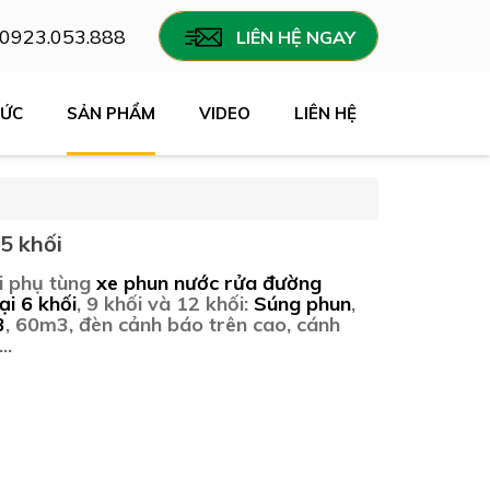
0923.053.888
LIÊN HỆ NGAY
TỨC
SẢN PHẨM
VIDEO
LIÊN HỆ
5 khối
i phụ tùng
xe phun nước rửa đường
ại 6 khối
, 9 khối và 12 khối:
Súng phun
,
3
, 60m3, đèn cảnh báo trên cao, cánh
..