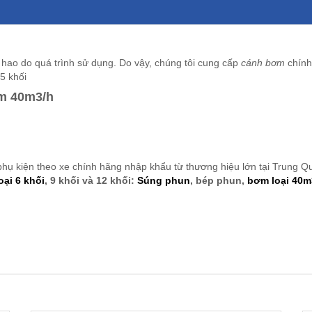
u hao do quá trình sử dụng. Do vậy, chúng tôi cung cấp
cánh bơm
chính
5 khối
ơm 40m3/h
 phụ kiện theo xe chính hãng nhập khẩu từ thương hiệu lớn tại Trung Q
oại 6 khối
, 9 khối và 12 khối:
Súng phun
, bép phun,
bơm loại 40m