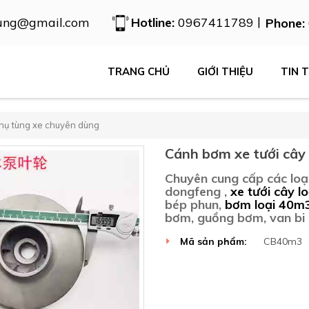
|
ung@gmail.com
Hotline:
0967411789
Phone:
TRANG CHỦ
GIỚI THIỆU
TIN 
hụ tùng xe chuyên dùng
Cánh bơm xe tưới cây 
Chuyên cung cấp các loạ
dongfeng ,
xe tưới cây lo
bép phun,
bơm loại 40m
bơm, guồng bơm, van bi .
Mã sản phẩm:
CB40m3