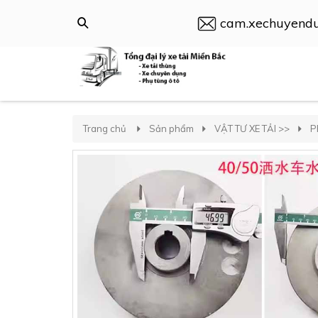
cam.xechuyend
Trang chủ
Sản phẩm
VẬT TƯ XE TẢI >>
P