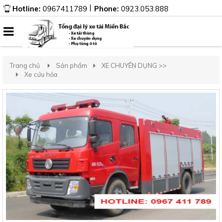
|
Hotline:
0967411789
Phone:
0923.053.888
Trang chủ
Sản phẩm
XE CHUYÊN DỤNG >>
Xe cứu hỏa