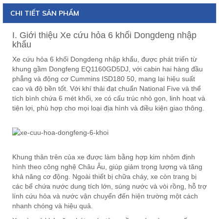
CHI TIẾT SẢN PHẨM
I. Giới thiệu Xe cứu hỏa 6 khối Dongdeng nhập
khẩu
Xe cứu hỏa 6 khối Dongdeng nhập khẩu, được phát triển từ
khung gầm Dongfeng EQ1160GD5DJ, với cabin hai hàng đầu
phẳng và động cơ Cummins ISD180 50, mang lại hiệu suất
cao và độ bền tốt. Với khí thải đạt chuẩn National Five và thể
tích bình chứa 6 mét khối, xe có cấu trúc nhỏ gọn, linh hoạt và
tiện lợi, phù hợp cho mọi loại địa hình và điều kiện giao thông.
Khung thân trên của xe được làm bằng hợp kim nhôm định
hình theo công nghệ Châu Âu, giúp giảm trọng lượng và tăng
khả năng cơ động. Ngoài thiết bị chữa cháy, xe còn trang bị
các bể chứa nước dung tích lớn, súng nước và vòi rồng, hỗ trợ
lính cứu hỏa và nước vận chuyển đến hiện trường một cách
nhanh chóng và hiệu quả.