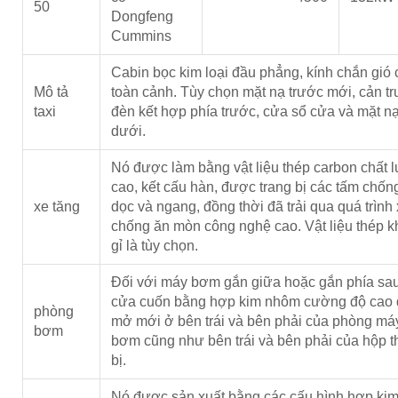
50
Dongfeng
Cummins
Cabin bọc kim loại đầu phẳng, kính chắn gió
Mô tả
toàn cảnh. Tùy chọn mặt nạ trước mới, cản tr
taxi
đèn kết hợp phía trước, cửa sổ cửa và mặt n
dưới.
Nó được làm bằng vật liệu thép carbon chất 
cao, kết cấu hàn, được trang bị các tấm chốn
xe tăng
dọc và ngang, đồng thời đã trải qua quá trình 
chống ăn mòn công nghệ cao. Vật liệu thép 
gỉ là tùy chọn.
Đối với máy bơm gắn giữa hoặc gắn phía sau
cửa cuốn bằng hợp kim nhôm cường độ cao 
phòng
mở mới ở bên trái và bên phải của phòng má
bơm
bơm cũng như bên trái và bên phải của hộp th
bị.
Nó được sản xuất bằng các cấu hình hợp ki