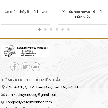
Xe chữa cháy 8 khối Howo
Xe cứu hỏa howo 16 khối
nhập khẩu
TỔNG KHO XE TẢI MIỀN BẮC
42F5+87F, QL1A, Liên Bão, Tiên Du, Bắc Ninh
cam.xechuyendung@gmail.com
Tongdailyxetaimienbac.com