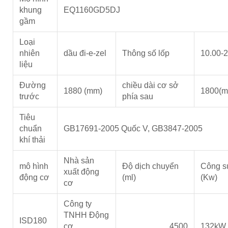
khung
EQ1160GD5DJ
gầm
Loại
nhiên
dầu đi-e-zel
Thông số lốp
10.00-
liệu
Đường
chiều dài cơ sở
1880 (mm)
1800(m
trước
phía sau
Tiêu
chuẩn
GB17691-2005 Quốc V, GB3847-2005
khí thải
Nhà sản
mô hình
Độ dịch chuyển
Công s
xuất động
động cơ
(ml)
(Kw)
cơ
Công ty
TNHH Động
ISD180
cơ
4500
132kW