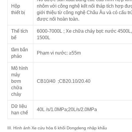
Hộp
nhôm với công nghệ kết nối tháp tích hợp đư
thiết bị
giới thiệu từ công nghệ Châu Âu và có cấu tr
được nối hoàn toàn.
Thể tích
6000-7000L ; Xe chữa cháy bọt: nước 4500L,
bể
1500L
tầm bắn
Phạm vi nước: ≥55m
pháo
Mô hình
máy
bơm
CB10/40 ;CB20.10/20.40
chữa
cháy
Dữ liệu
40L /s/1.0MPa;20L/s/2.0MPa
hạn chế
III. Hình ảnh Xe cứu hỏa 6 khối Dongdeng nhập khẩu