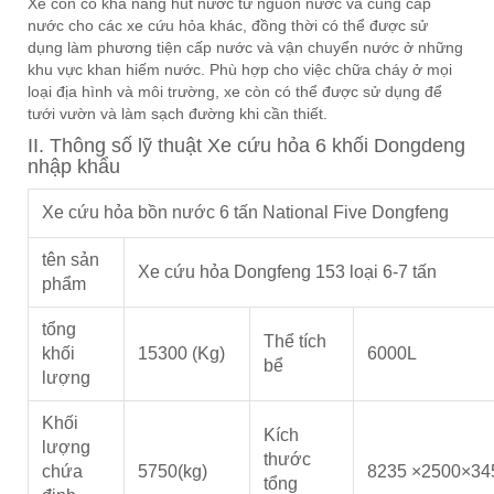
Xe còn có khả năng hút nước từ nguồn nước và cung cấp
nước cho các xe cứu hỏa khác, đồng thời có thể được sử
dụng làm phương tiện cấp nước và vận chuyển nước ở những
khu vực khan hiếm nước. Phù hợp cho việc chữa cháy ở mọi
loại địa hình và môi trường, xe còn có thể được sử dụng để
tưới vườn và làm sạch đường khi cần thiết.
II. Thông số lỹ thuật Xe cứu hỏa 6 khối Dongdeng
nhập khẩu
Xe cứu hỏa bồn nước 6 tấn National Five Dongfeng
tên sản
Xe cứu hỏa Dongfeng 153 loại 6-7 tấn
phẩm
tổng
Thể tích
khối
15300 (Kg)
6000L
bể
lượng
Khối
Kích
lượng
thước
chứa
5750(kg)
8235 ×2500×34
tổng