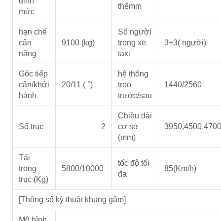
định
thểmm
mức
hạn chế
Số người
cân
9100 (kg)
trong xe
3+3( người)
nặng
taxi
Góc tiếp
hệ thống
cận/khởi
20/11 ( °)
treo
1440/2560
hành
trước/sau
Chiều dài
Số trục
2
cơ sở
3950,4500,4700
(mm)
Tải
tốc độ tối
trọng
5800/10000
85(Km/h)
đa
trục (Kg)
[Thông số kỹ thuật khung gầm]
Mô hình